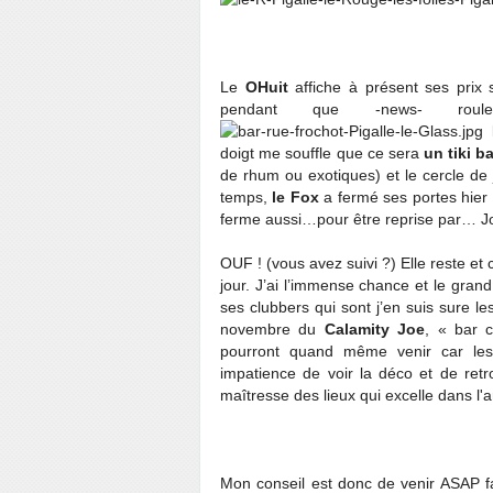
Le
OHuit
affiche à présent ses prix s
pendant que -news- rou
D
doigt me souffle que ce sera
un tiki b
de rhum ou exotiques) et le cercle de
temps,
le Fox
a fermé ses portes hier 
ferme aussi…pour être reprise par… Joh
OUF ! (vous avez suivi ?) Elle reste et 
jour. J’ai l’immense chance et le grand
ses clubbers qui sont j’en suis sure le
novembre du
Calamity Joe
, « bar 
pourront quand même venir car les 
impatience de voir la déco et de retro
maîtresse des lieux qui excelle dans l'
Mon conseil est donc de venir ASAP f