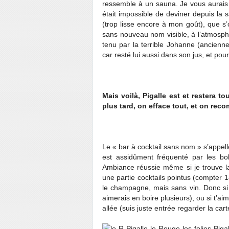
ressemble à un sauna. Je vous aurais 
était impossible de deviner depuis la sa
(trop lisse encore à mon goût), que s’o
sans nouveau nom visible, à l’atmosph
tenu par la terrible Johanne (ancien
car resté lui aussi dans son jus, et pou
Mais voilà, Pigalle est et restera t
plus tard, on efface tout, et on rec
Le « bar à cocktail sans nom » s’appell
est assidûment fréquenté par les bo
Ambiance réussie même si je trouve la
une partie cocktails pointus (compter
le champagne, mais sans vin. Donc si 
aimerais en boire plusieurs), ou si t’ai
allée (suis juste entrée regarder la car