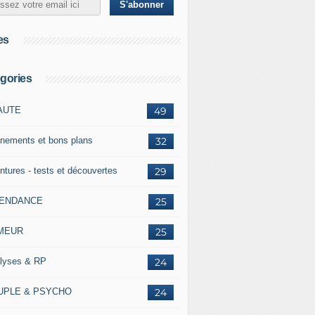
es
gories
AUTE
49
nements et bons plans
32
ntures - tests et découvertes
29
TENDANCE
25
MEUR
25
lyses & RP
24
UPLE & PSYCHO
24