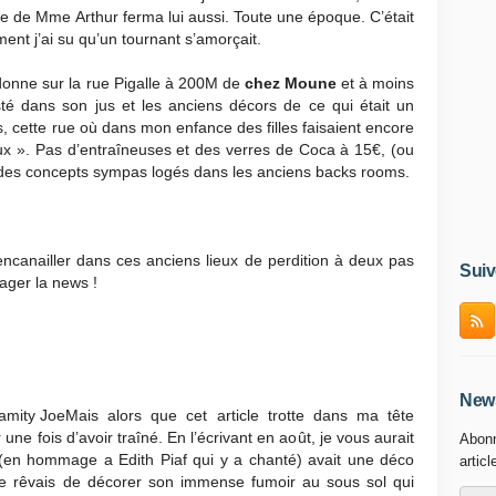
e de Mme Arthur ferma lui aussi. Toute une époque. C’était
ent j’ai su qu’un tournant s’amorçait.
 donne sur la rue Pigalle à 200M de
chez Moune
et à moins
té dans son jus et les anciens décors de ce qui était un
es, cette rue où dans mon enfance des filles faisaient encore
aux ». Pas d’entraîneuses et des verres de Coca à 15€, (ou
 des concepts sympas logés dans les anciens backs rooms.
s’encanailler dans ces anciens lieux de perdition à deux pas
Suiv
tager la news !
News
Mais alors que cet article trotte dans ma tête
 une fois d’avoir traîné. En l’écrivant en août, je vous aurait
Abonn
(en hommage a Edith Piaf qui y a chanté) avait une déco
articl
je rêvais de décorer son immense fumoir au sous sol qui