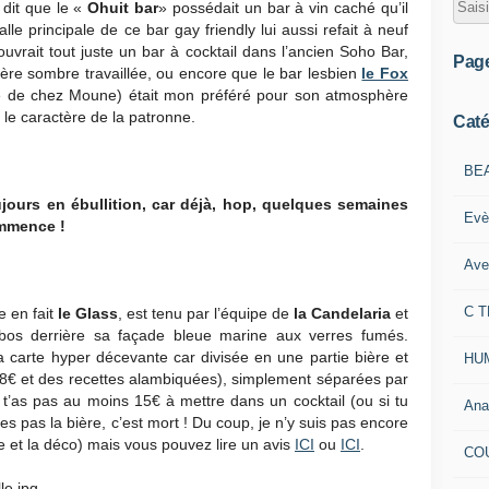
dit que le «
Ohuit bar
» possédait un bar à vin caché qu’il
lle principale de ce bar gay friendly lui aussi refait à neuf
uvrait tout juste un bar à cocktail dans l’ancien Soho Bar,
Pag
ère sombre travaillée, ou encore que le bar lesbien
le Fox
ne de chez Moune) était mon préféré pour son atmosphère
r le caractère de la patronne.
Caté
BE
oujours en ébullition, car déjà, hop, quelques semaines
Evè
ommence !
Ave
C 
e en fait
le Glass
, est tenu par l’équipe de
la Candelaria
et
bos derrière sa façade bleue marine aux verres fumés.
 carte hyper décevante car divisée en une partie bière et
HU
 18€ et des recettes alambiquées), simplement séparées par
t’as pas au moins 15€ à mettre dans un cocktail (ou si tu
Ana
mes pas la bière, c’est mort ! Du coup, je n’y suis pas encore
te et la déco) mais vous pouvez lire un avis
ICI
ou
ICI
.
CO