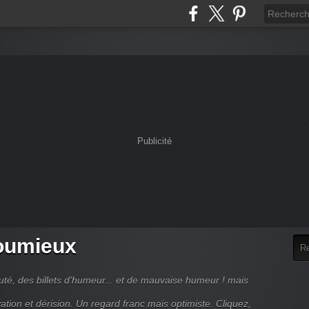
Publicité
houmieux
uté, des billets d'humeur... et de mauvaise humeur ! mais
ation et dérision. Un regard franc mais optimiste. Cliquez,