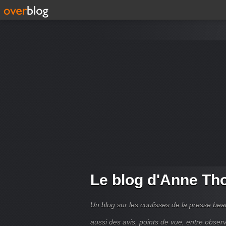
Le blog d'Anne T
Un blog sur les coulisses de la presse bea
aussi des avis, points de vue, entre observ