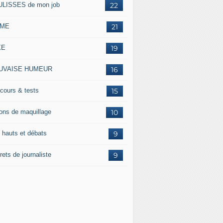
LISSES de mon job
22
IME
21
XE
19
UVAISE HUMEUR
16
cours & tests
15
ons de maquillage
10
 hauts et débats
9
ets de journaliste
9