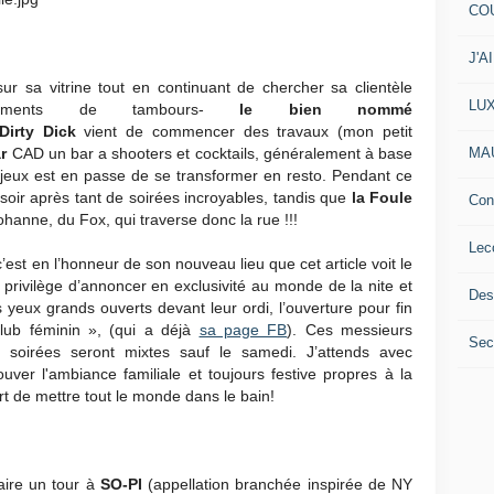
COU
J'A
ur sa vitrine tout en continuant de chercher sa clientèle
LU
lements de tambours-
le bien nommé
irty Dick
vient de commencer des travaux (mon petit
MA
ar
CAD un bar a shooters et cocktails, généralement à base
 jeux est en passe de se transformer en resto. Pendant ce
soir après tant de soirées incroyables, tandis que
la Foule
Con
anne, du Fox, qui traverse donc la rue !!!
Lec
c’est en l’honneur de son nouveau lieu que cet article voit le
 privilège d’annoncer en exclusivité au monde de la nite et
Des
s yeux grands ouverts devant leur ordi, l’ouverture pour fin
club féminin », (qui a déjà
sa page FB
). Ces messieurs
Secr
soirées seront mixtes sauf le samedi. J’attends avec
uver l'ambiance familiale et toujours festive propres à la
art de mettre tout le monde dans le bain!
aire un tour à
SO-PI
(appellation branchée inspirée de NY