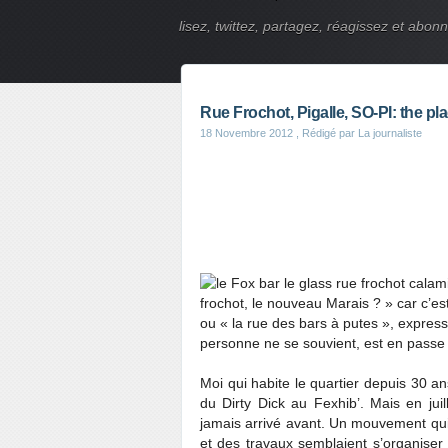
lisez, twittez, partagez, réagissez et abon
Rue Frochot, Pigalle, SO-PI: the pla
18 Novembre 2012
, Rédigé par La journaliste
frochot, le nouveau Marais ? » car c’e
ou « la rue des bars à putes », expressi
personne ne se souvient, est en passe 
Moi qui habite le quartier depuis 30 an
du Dirty Dick au Fexhib’. Mais en juil
jamais arrivé avant. Un mouvement qui 
et des travaux semblaient s’organiser 