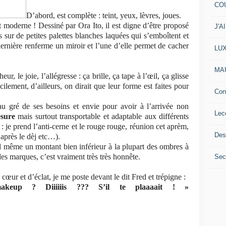
COU
D’abord, est complète : teint, yeux, lèvres, joues.
 moderne ! Dessiné par Ora Ito, il est digne d’être proposé
J'A
s sur de petites palettes blanches laquées qui s’emboîtent et
ernière renferme un miroir et l’une d’elle permet de cacher
LU
MA
heur, le joie, l’allégresse : ça brille, ça tape à l’œil, ça glisse
ilement, d’ailleurs, on dirait que leur forme est faites pour
Con
 au gré de ses besoins et envie pour avoir à l’arrivée non
Lec
esure
mais surtout transportable et adaptable aux différents
je prend l’anti-cerne et le rouge rouge, réunion cet aprèm,
Des
après le dèj etc…).
d même un montant bien inférieur à la plupart des ombres à
 marques, c’est vraiment très très honnête.
Secr
 cœur et d’éclat, je me poste devant le dit Fred et trépigne :
eup ? Diiiiiis ??? S’il te plaaaait ! »