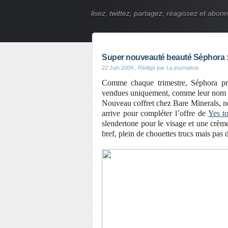
lisez, twittez, partagez, réagissez et abon
Super nouveauté beauté Séphora : 
22 Juin 2009
, Rédigé par La journaliste
Comme chaque trimestre, Séphora pré
vendues uniquement, comme leur nom l’
Nouveau coffret chez Bare Minerals, no
arrive pour compléter l’offre de
Yes t
slendertone pour le visage et une crème
bref, plein de chouettes trucs mais pas 