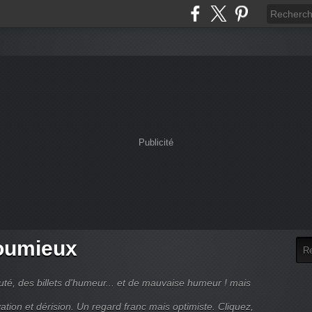
Publicité
houmieux
uté, des billets d'humeur... et de mauvaise humeur ! mais
ation et dérision. Un regard franc mais optimiste. Cliquez,