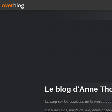
Le blog d'Anne T
Un blog sur les coulisses de la presse bea
aussi des avis, points de vue, entre observ