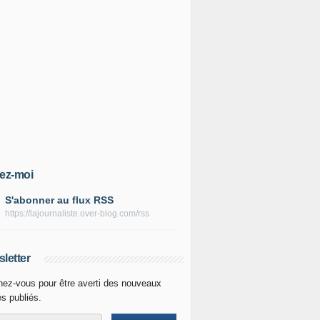
ez-moi
S'abonner au flux RSS
https://lajournaliste.over-blog.com/rss
letter
ez-vous pour être averti des nouveaux
es publiés.