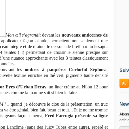
Mon œil s’agrandit
devant les
nouveaux anticernes de
applicateur façon canule, permettent non seulement une
eau intégré et de drainer le dessous de l’œil par un lissage-
4 teintes ( !) permettant de choisir le sienne presque sur
 d’une nuance approchante avec les 3 teintes classiquement
onnelles.
ouvrant les
ombres à paupières Corlorful Séphora
,
Suiv
ouvelle texture enrichie en thé vert, pigments haute densité
for Eyes d’Urban Decay
, un liner crème au Nilon 12 pour
anches comme la marque sait si bien le faire.
M ! »
quand
je découvre le clou de la présentation, un truc
News
ca va être génial, bien fait, beau et tout…Et je ne me trompe
Abonn
ots géants façon cinéma,
Fred Farrugia présente sa ligne
articl
ison Lancôme (papa des Juicy Tubes entre autre), repéré et