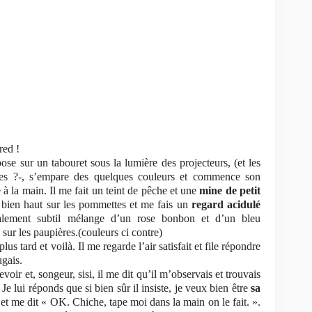
red !
se sur un tabouret sous la lumière des projecteurs, (et les
ouses ?-, s’empare des quelques couleurs et commence son
 à la main. Il me fait un teint de pêche et une
mine de petit
bien haut sur les pommettes et me fais un
regard acidulé
nalement subtil mélange d’un rose bonbon et d’un bleu
 sur les paupières.(couleurs ci contre)
us tard et voilà. Il me regarde l’air satisfait et file répondre
gais.
revoir et, songeur, sisi, il me dit qu’il m’observais et trouvais
e lui réponds que si bien sûr il insiste, je veux bien être
sa
 et me dit « OK. Chiche, tape moi dans la main on le fait. ».