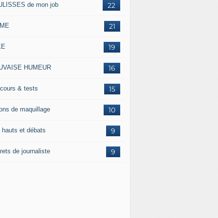
LISSES de mon job
22
IME
21
XE
19
UVAISE HUMEUR
16
cours & tests
15
ons de maquillage
10
 hauts et débats
9
ets de journaliste
9