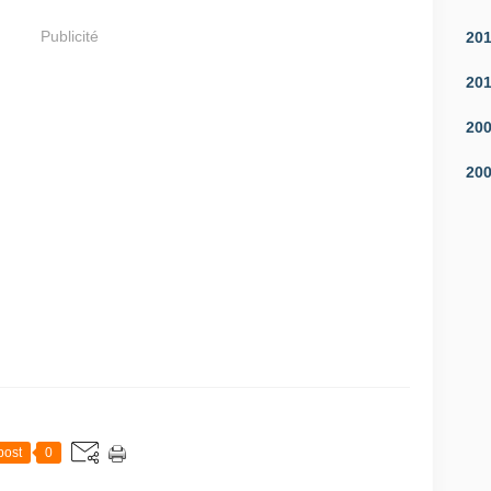
Publicité
20
20
20
20
post
0