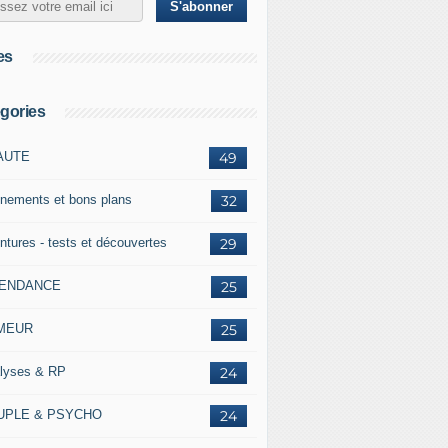
es
gories
AUTE
49
nements et bons plans
32
ntures - tests et découvertes
29
TENDANCE
25
MEUR
25
lyses & RP
24
UPLE & PSYCHO
24