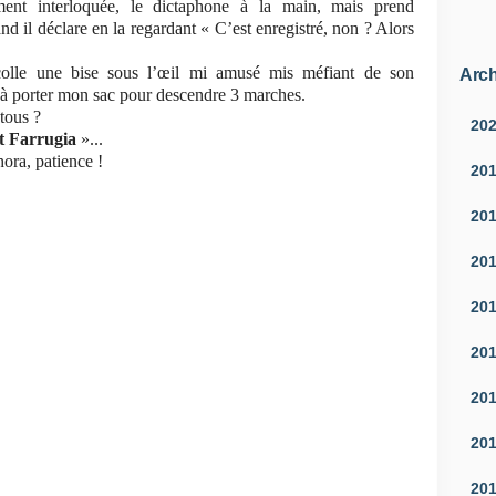
ement interloquée, le dictaphone à la main, mais prend
d il déclare en la regardant « C’est enregistré, non ? Alors
colle une bise sous l’œil mi amusé mis méfiant de son
Arch
 à porter mon sac pour descendre 3 marches.
tous ?
20
et Farrugia
»...
ora, patience !
20
20
20
20
20
20
20
20