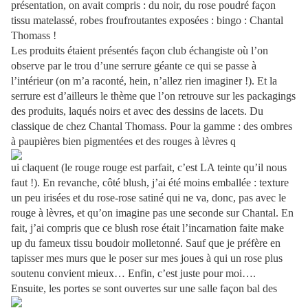
présentation, on avait compris : du noir, du rose poudré façon
tissu matelassé, robes froufroutantes exposées : bingo : Chantal
Thomass !
Les produits étaient présentés façon club échangiste où l’on
observe par le trou d’une serrure géante ce qui se passe à
l’intérieur (on m’a raconté, hein, n’allez rien imaginer !). Et la
serrure est d’ailleurs le thème que l’on retrouve sur les packagings
des produits, laqués noirs et avec des dessins de lacets. Du
classique de chez Chantal Thomass. Pour la gamme : des ombres
à paupières bien pigmentées et des rouges à lèvres q
ui claquent (le rouge rouge est parfait, c’est LA teinte qu’il nous
faut !). En revanche, côté blush, j’ai été moins emballée : texture
un peu irisées et du rose-rose satiné qui ne va, donc, pas avec le
rouge à lèvres, et qu’on imagine pas une seconde sur Chantal. En
fait, j’ai compris que ce blush rose était l’incarnation faite make
up du fameux tissu boudoir molletonné. Sauf que je préfère en
tapisser mes murs que le poser sur mes joues à qui un rose plus
soutenu convient mieux… Enfin, c’est juste pour moi….
Ensuite, les portes se sont ouvertes sur une salle façon bal des