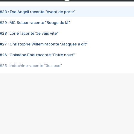
#30 : Eve Angeli raconte "Avant de partir"
#29 : MC Solaar raconte "Bouge de là"
28 : Lorie raconte "Je vais vite"
#27 : Christophe Willem raconte "Jacques a dit"
#26 : Chimène Badi raconte "Entre nous"
#25 : Indochine raconte "3e sexe"
#24 : Zaho raconte "C'est chelou"
#23 : Patrick Bruel raconte "Au café des délices"
#22 : Kyo raconte "Le chemin"
#21 : Nolwenn Leroy raconte "Cassé"
#20 : Patrick Hernandez raconte "Born to be alive"
#19 : Lorie raconte "Près de moi"