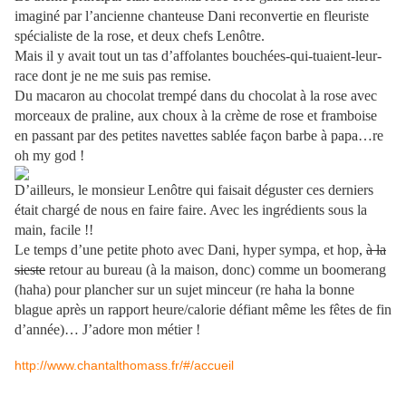
imaginé par l’ancienne chanteuse Dani reconvertie en fleuriste
spécialiste de la rose, et deux chefs Lenôtre.
Mais il y avait tout un tas d’affolantes bouchée
s-qui-tuaient-leur-
race dont je ne me suis pas remise.
Du macaron au chocolat trempé dans du chocolat à la rose avec
morceaux de praline, aux choux à la crème de rose et framboise
en passant par des petites navettes sablée façon barbe à papa…re
oh my god !
D’ailleurs, le monsieur Lenôtre qui faisait déguster ces derniers
était chargé de nous en faire faire. Avec les ingrédients sous la
main, facile !!
Le temps d’une petite photo avec Dani, hyper sympa, et hop,
à la
sieste
retour au bureau (à la maison, donc) comme un boomerang
(haha) pour plancher sur un sujet minceur (re haha la bonne
blague après un rapport heure/calorie défiant même les fêtes de fin
d’année)… J’adore mon métier !
http://www.chantalthomass.fr/#/accueil