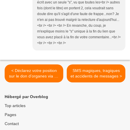
écrit avec un seule "s", vu que toutes les<br /> autres
fois (dont le titre) en portent 2, cela voudrait sans
doute dire qu'il s'agit d'une faute de frappe...non? Je
n'en ai pas trouvé malgré la relecture d'aujourd'hui...
<br /> <br /> <br /> En revanche, du coup, je
m'explique moins le "s" unique à la fin du lien que
vous avez placé à la fin de votre commentaire...<br />
<br /> <br /> <br />
< Déclarez votre position
SMS magiques, tragiques
sur le don d’organes via Le
et accidents de messages >
Cercle Bleu
Hébergé par Overblog
Top articles
Pages
Contact