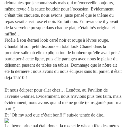
débutantes que je connaissais mais qui m’émerveille toujours,
même revue à la sauce boudoir pour l’occasion. Evidemment,
c’était très chouette, nous avions
juste pensé que le thème du
repas serait aussi rose et noir. En fait non. En revanche il y avait
de la verveine presque dans chaque plat, c’était très original et
raffiné…
Fidèle à son éternel look carré noir et rouge à lèvres rouge,
Chantal fit son petit discours en total look Chanel dans la
première salle où elle expliqua tout le bonheur qu’elle avait pris à
participer à cette ligne, puis elle partagea avec nous le plaisir du
déjeuner, passant de tables en tables. Dommage que la nôtre ait
été la dernière : nous avons du nous éclipser sans lui parler, il était
déjà 15h10 !
Et nous éclipser pour aller chez… Lenôtre, au Pavillon de
l'avenue Gabriel. Evidemment, nous n’avions plus très faim, mais,
évidemment, nous avons quand même goûté (et re-gouté pour ma
part !).
Et "Oh my god que c’était bon!!!" suis-je tentée de dire...
Le thème principal était donc...la rose et le gâteau fête des mères