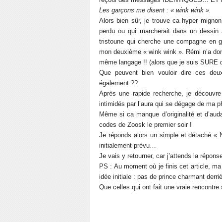
Les garçons me disent : « wink wink ».
Alors bien sûr, je trouve ca hyper mignon
perdu ou qui marcherait dans un dessin
tristoune qui cherche une compagne en gé
mon deuxième « wink wink ». Rémi n’a donc 
même langage !! (alors que je suis SURE q
Que peuvent bien vouloir dire ces deu
également ??
Après une rapide recherche, je découvre
intimidés par l’aura qui se dégage de ma ph
Même si ca manque d’originalité et d’auda
codes de Zoosk le premier soir !
Je réponds alors un simple et détaché « N
initialement prévu…
Je vais y retourner, car j’attends la répo
PS : Au moment où je finis cet article, 
idée initiale : pas de prince charmant derr
Que celles qui ont fait une vraie rencont