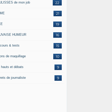
LISSES de mon job
22
IME
21
XE
19
UVAISE HUMEUR
16
cours & tests
15
ons de maquillage
10
 hauts et débats
9
ets de journaliste
9