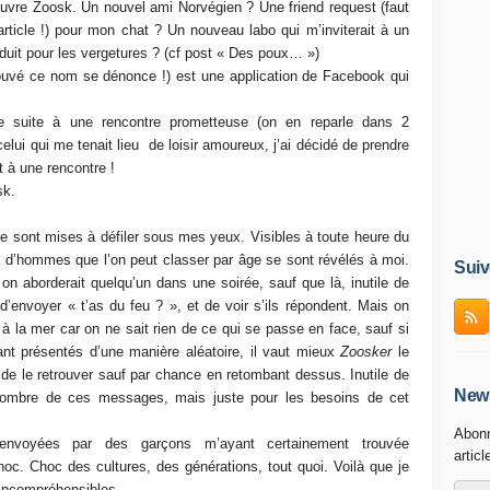
ouvre Zoosk. Un nouvel ami Norvégien ? Une friend request (faut
article !) pour mon chat ? Un nouveau labo qui m’inviterait à un
oduit pour les vergetures ? (cf post « Des poux… »)
rouvé ce nom se dénonce !) est une application de Facebook qui
e suite à une rencontre prometteuse (on en reparle dans 2
elui qui me tenait lieu
de loisir amoureux, j’ai décidé de prendre
t à une rencontre !
sk.
 se sont mises à défiler sous mes yeux. Visibles à toute heure du
 et d’hommes que l’on peut classer par âge se sont révélés à moi.
Suiv
 on aborderait quelqu’un dans une soirée, sauf que là, inutile de
d’envoyer « t’as du feu ? », et de voir s’ils répondent. Mais on
 la mer car on ne sait rien de ce qui se passe en face, sauf si
ant présentés d’une manière aléatoire, il vaut mieux
Zoosker
le
 de le retrouver sauf par chance en retombant dessus. Inutile de
News
 nombre de ces messages, mais juste pour les besoins de cet
Abonn
 envoyées par des garçons m’ayant certainement trouvée
articl
hoc. Choc des cultures, des générations, tout quoi. Voilà que je
ncompréhensibles.