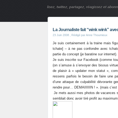
lisez, twittez, partagez, réagissez et abon
La Journaliste fait “wink wink” av
23 Juin 2008
, Rédigé par Anne Thoumieux
Je suis certainement à la traine mais fig
tchate] – à ne pas confondre avec tchat
partie du concept (je baratine sur internet).
Je suis inscrite sur Facebook (comme tout 
(on s’amuse à s’envoyer des bisous virtue
de plaisir à « updater mon statut », comm
ressens parfois le besoin de faire une p
d’une attaque de culpabilité dévorante ge
rendre pour… DEMAIIIIIIN ! ». (mais c’est u
Je mets aussi mes photos de vacances sur
semblait donc avoir tiré profit au maximum 