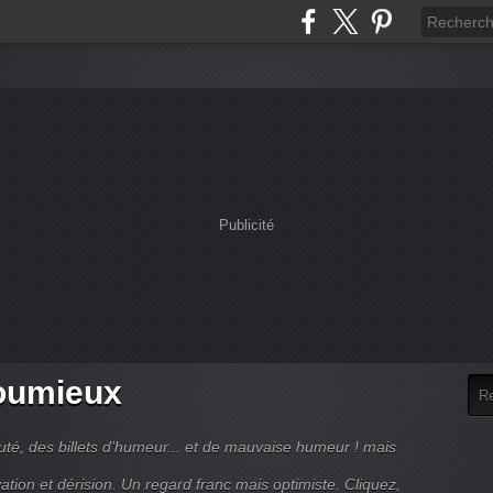
Publicité
houmieux
uté, des billets d'humeur... et de mauvaise humeur ! mais
ation et dérision. Un regard franc mais optimiste. Cliquez,