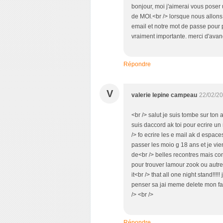
bonjour, moi j'aimerai vous poser 
de MOI.<br /> lorsque nous allons s
email et notre mot de passe pour 
vraiment importante. merci d'ava
Répondre
V
valerie lepine campeau
22/02/20
<br /> salut je suis tombe sur ton a
suis daccord ak toi pour ecrire un
/> fo ecrire les e mail ak d espace
passer les moio g 18 ans et je vie
de<br /> belles recontres mais com
pour trouver lamour zook ou autres 
it<br /> that all one night stand!!!!
penser sa jai meme delete mon fa
/> <br />
Répondre