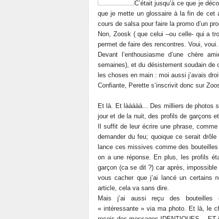
C’était jusqu’à ce que je déc
que je mette un glossaire à la fin de cet 
cours de salsa pour faire la promo d’un pr
Non, Zoosk ( que celui –ou celle- qui a t
permet de faire des rencontres. Voui, voui.
Devant l’enthousiasme d’une chère ami
semaines), et du désistement soudain de c
les choses en main : moi aussi j’avais droi
Confiante, Perette s’inscrivit donc sur Zoo
Et là. Et lààààà... Des milliers de photos
jour et de la nuit, des profils de garçons
Il suffit de leur écrire une phrase, comme
demander du feu; quoique ce serait drôle 
lance ces missives comme des bouteilles à
on a une réponse. En plus, les profils ét
garçon (ca se dit ?) car après, impossible
vous cacher que j’ai lancé un certains
article, cela va sans dire.
Mais j’ai aussi reçu des bouteilles
« intéressante » via ma photo. Et là, le c
reçois des messages IDENTIQUES… ET i