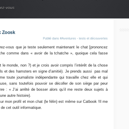
nez-vous
ec Zoosk
Publié dans
#Aventures - tests et découvertes
urez-vous que je teste seulement maintenant le chat [prononcez
che comme dans « avoir de la tchatche », quoique cela fasse
le monde, non ?) et je crois avoir compris l’intérêt de la chose
ls et des hamsters en signe d’amitié). Je prends aussi
pas mal
e toute journaliste indépendante qui travaille chez elle et qui
ause, sans toutefois pouvoir se décoller de son siège par peur
nre : « J’ai arrêté de bosser alors qu’il me reste deux sujets à
ne autre histoire).
 mon profil et mon chat (le félin) est même sur Catbook !Il me
de cet outil informatique.