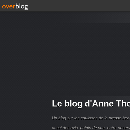
Le blog d'Anne T
Un blog sur les coulisses de la presse bea
aussi des avis, points de vue, entre observ