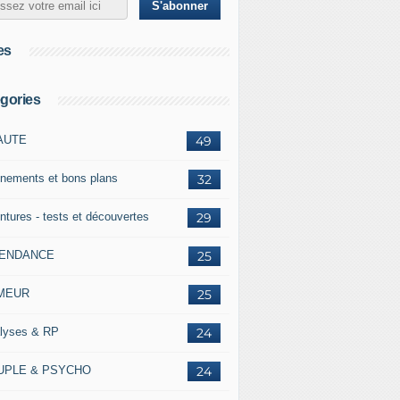
es
gories
AUTE
49
nements et bons plans
32
ntures - tests et découvertes
29
TENDANCE
25
MEUR
25
lyses & RP
24
UPLE & PSYCHO
24