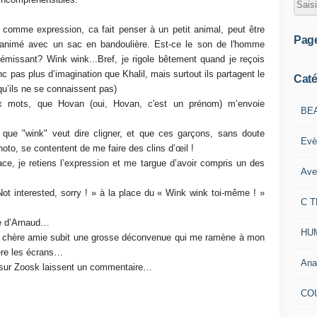
 comme expression, ca fait penser à un petit animal, peut être
Pag
 animé avec un sac en bandoulière. Est-ce le son de l'homme
missant? Wink wink...Bref, je rigole bêtement quand je reçois
pas plus d’imagination que Khalil, mais surtout ils partagent le
Caté
u’ils ne se connaissent pas)
x mots, que Hovan (oui, Hovan, c'est un prénom) m’envoie
BE
 que "wink" veut dire cligner, et que ces garçons, sans doute
Evè
oto, se contentent de me faire des clins d’œil !
ce, je retiens l’expression et me targue d’avoir compris un des
Ave
ot interested, sorry ! » à la place du « Wink wink toi-même ! »
C 
nse d’Arnaud…
HU
ma chère amie subit une grosse déconvenue qui me ramène à mon
ière les écrans…
Ana
re sur Zoosk laissent un commentaire…
CO