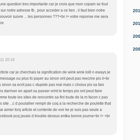
une question tres importante car je crois que mon copain se fout
20
ur notre adresse fb , pour acceder a ce lien , il faut bien notre
pouvoir suivre ... les personnes ???<br /> votre reponse me sera
nce
20
20
20
11 20:16
rticle car je cherchais la signification de wink wink lolll n eways je
 message ou plus fo payer au sinon ont peut pas reecrire pis il<br
s sinon sa ecrit pas c stupide pas mal mais c choiux pis sa fais
ns darriver en apart sa passer vrmt le temps pis ont peut faire
me toute les sites de rencontre sa fini toute de la m facon c pas
site ...c d poulallier rempli de coq a la recherche de poulette that
! jai aimer tonj article et contente de voir ke je suis pas seule a
cebook pcq javais d trouble dessus entka bonne journe<br /> <br