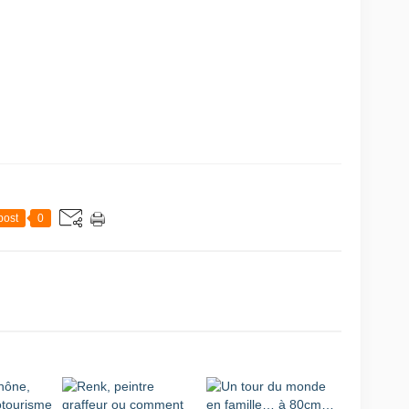
post
0