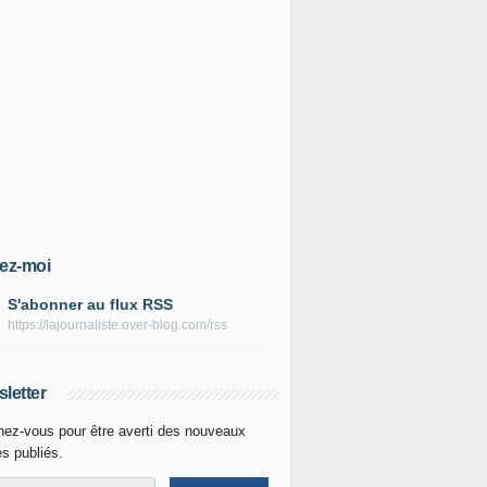
ez-moi
S'abonner au flux RSS
https://lajournaliste.over-blog.com/rss
letter
ez-vous pour être averti des nouveaux
es publiés.