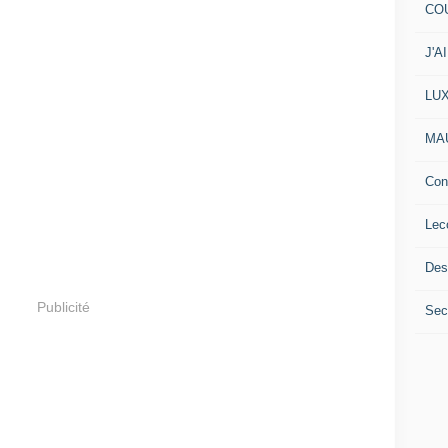
COU
J'A
LU
MA
Con
Lec
Des
Publicité
Secr