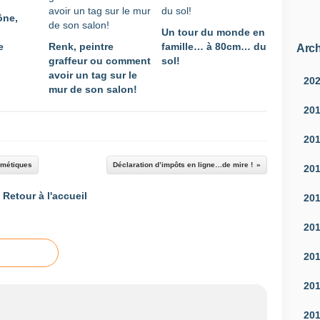
ône,
Un tour du monde en
e
Renk, peintre
famille… à 80cm… du
Arch
graffeur ou comment
sol!
avoir un tag sur le
20
mur de son salon!
20
20
smétiques
Déclaration d’impôts en ligne…de mire !
20
Retour à l'accueil
20
20
20
20
20