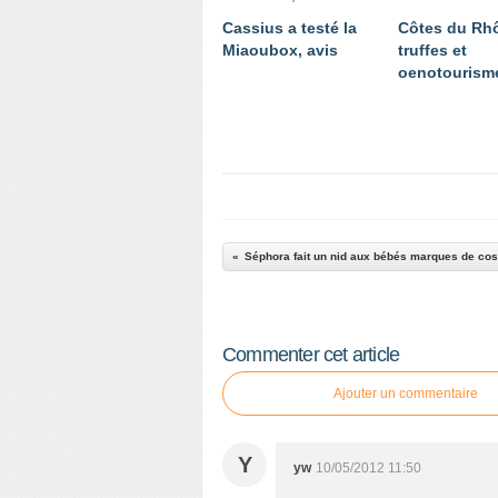
Cassius a testé la
Côtes du Rh
Miaoubox, avis
truffes et
oenotourism
Séphora fait un nid aux bébés marques de co
Commenter cet article
Ajouter un commentaire
Y
yw
10/05/2012 11:50