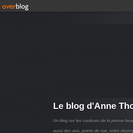
Le blog d'Anne T
Un blog sur les coulisses de la presse bea
aussi des avis, points de vue, entre observ