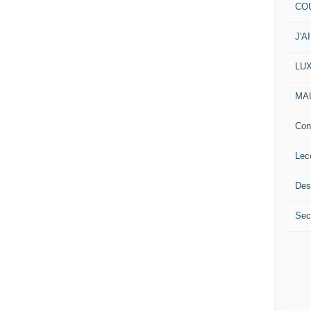
COU
J'A
LU
MA
Con
Lec
Des
Secr