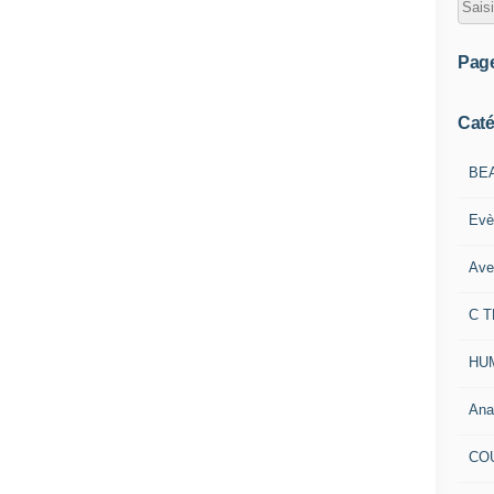
Pag
Caté
BE
Evè
Ave
C 
HU
Ana
CO