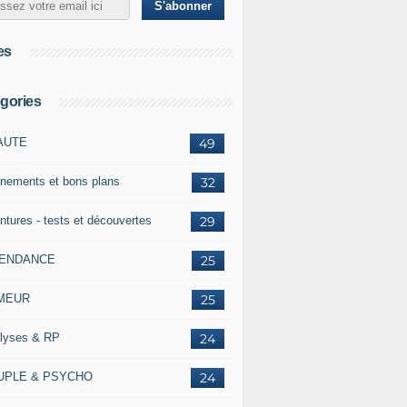
es
gories
AUTE
49
nements et bons plans
32
ntures - tests et découvertes
29
TENDANCE
25
MEUR
25
lyses & RP
24
UPLE & PSYCHO
24