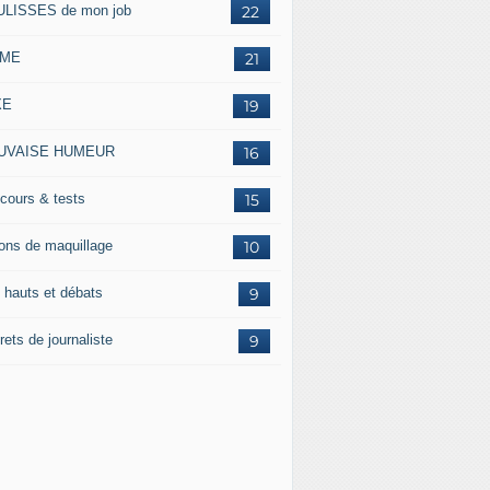
LISSES de mon job
22
IME
21
XE
19
UVAISE HUMEUR
16
cours & tests
15
ons de maquillage
10
 hauts et débats
9
ets de journaliste
9