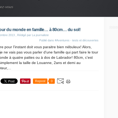
nez-vous
our du monde en famille… à 80cm… du sol!
tembre 2013
, Rédigé par La journaliste
Publié dans
#Aventures - tests et découvertes
tre pour l'instant doit vous paraitre bien nébuleux! Alors,
je ne vais pas vous parler d'une famille qui part faire le tour
onde à quatre pattes ou à dos de Labrador! 80cm, c'est
simplement la taille de Louanne, 2ans et demi au
eur,...
Repost
0