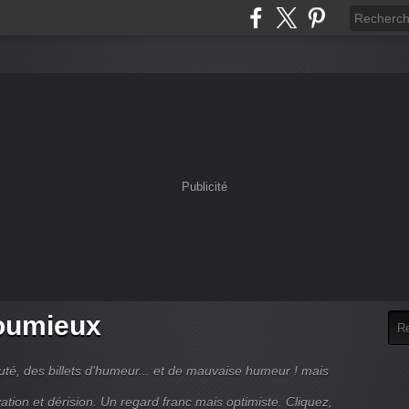
Publicité
houmieux
uté, des billets d'humeur... et de mauvaise humeur ! mais
ation et dérision. Un regard franc mais optimiste. Cliquez,