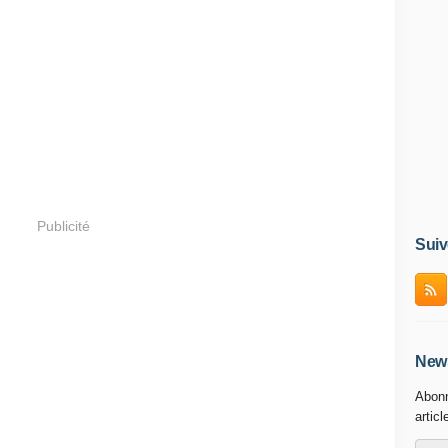
Publicité
Suiv
News
Abonn
articl