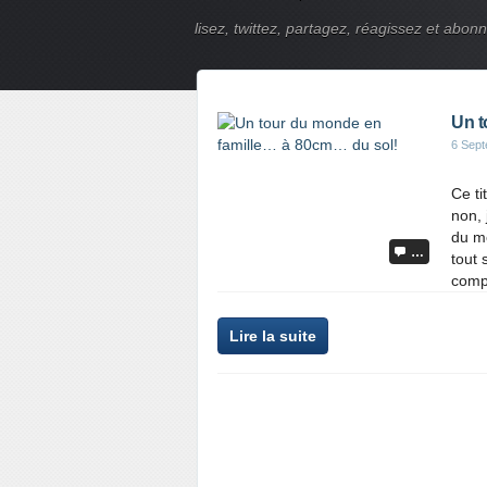
lisez, twittez, partagez, réagissez et abon
Un t
6 Sep
Ce ti
non, 
du m
…
tout 
compt
Lire la suite