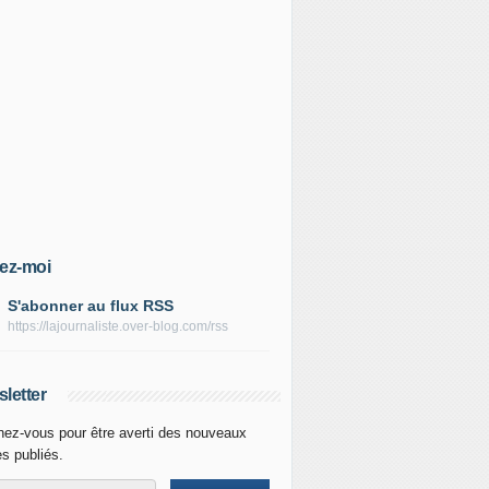
ez-moi
S'abonner au flux RSS
https://lajournaliste.over-blog.com/rss
letter
ez-vous pour être averti des nouveaux
es publiés.