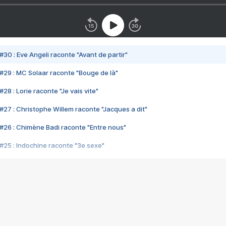
#30 : Eve Angeli raconte "Avant de partir"
#29 : MC Solaar raconte "Bouge de là"
28 : Lorie raconte "Je vais vite"
#27 : Christophe Willem raconte "Jacques a dit"
#26 : Chimène Badi raconte "Entre nous"
#25 : Indochine raconte "3e sexe"
#24 : Zaho raconte "C'est chelou"
#23 : Patrick Bruel raconte "Au café des délices"
#22 : Kyo raconte "Le chemin"
#21 : Nolwenn Leroy raconte "Cassé"