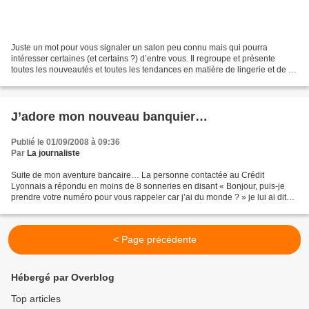
Juste un mot pour vous signaler un salon peu connu mais qui pourra
intéresser certaines (et certains ?) d’entre vous. Il regroupe et présente
toutes les nouveautés et toutes les tendances en matière de lingerie et de «
beachwear » (comprendre : les maillots)....
J’adore mon nouveau banquier…
Publié le 01/09/2008 à 09:36
Par
La journaliste
Suite de mon aventure bancaire… La personne contactée au Crédit
Lyonnais a répondu en moins de 8 sonneries en disant « Bonjour, puis-je
prendre votre numéro pour vous rappeler car j’ai du monde ? » je lui ai dit
merci mais que c’était pressé et que j’allais...
< Page précédente
Hébergé par Overblog
Top articles