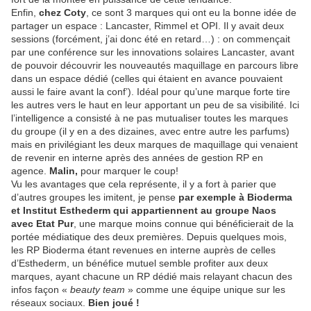
Enfin,
chez Coty
, ce sont 3 marques qui ont eu la bonne idée de
partager un espace : Lancaster, Rimmel et OPI. Il y avait deux
sessions (forcément, j’ai donc été en retard…) : on commençait
par une conférence sur les innovations solaires Lancaster, avant
de pouvoir découvrir les nouveautés maquillage en parcours libre
dans un espace dédié (celles qui étaient en avance pouvaient
aussi le faire avant la conf’). Idéal pour qu’une marque forte tire
les autres vers le haut en leur apportant un peu de sa visibilité. Ici
l’intelligence a consisté à ne pas mutualiser toutes les marques
du groupe (il y en a des dizaines, avec entre autre les parfums)
mais en privilégiant les deux marques de maquillage qui venaient
de revenir en interne après des années de gestion RP en
agence.
Malin,
pour marquer le coup!
Vu les avantages que cela représente, il y a fort à parier que
d’autres groupes les imitent, je pense
par exemple à Bioderma
et Institut Esthederm qui appartiennent au groupe Naos
avec Etat Pur
, une marque moins connue qui bénéficierait de la
portée médiatique des deux premières. Depuis quelques mois,
les RP Bioderma étant revenues en interne auprès de celles
d’Esthederm, un bénéfice mutuel semble profiter aux deux
marques, ayant chacune un RP dédié mais relayant chacun des
infos façon «
beauty team
» comme une équipe unique sur les
réseaux sociaux.
Bien joué !