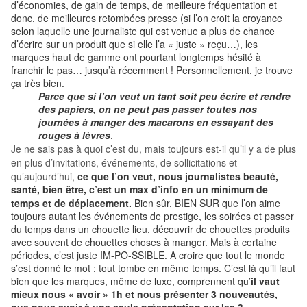
d’économies, de gain de temps, de meilleure fréquentation et
donc, de meilleures retombées presse (si l’on croit la croyance
selon laquelle une journaliste qui est venue a plus de chance
d’écrire sur un produit que si elle l’a « juste » reçu…), les
marques haut de gamme ont pourtant longtemps hésité à
franchir le pas… jusqu’à récemment ! Personnellement, je trouve
ça très bien.
Parce que si l’on veut un tant soit peu écrire et rendre
des papiers, on ne peut pas passer toutes nos
journées à manger des macarons en essayant des
rouges à lèvres
.
Je ne sais pas à quoi c’est du, mais toujours est-il qu’il y a de plus
en plus d’invitations, événements, de sollicitations et
qu’aujourd’hui,
ce que l’on veut, nous journalistes beauté,
santé, bien être, c’est un max d’info en un minimum de
temps et de déplacement.
Bien sûr, BIEN SUR que l’on aime
toujours autant les événements de prestige, les soirées et passer
du temps dans un chouette lieu, découvrir de chouettes produits
avec souvent de chouettes choses à manger. Mais à certaine
périodes, c’est juste IM-PO-SSIBLE. A croire que tout le monde
s’est donné le mot : tout tombe en même temps.
C’est là qu’il faut
bien que les marques, même de luxe, comprennent qu’
il vaut
mieux nous « avoir » 1h et nous présenter 3 nouveautés,