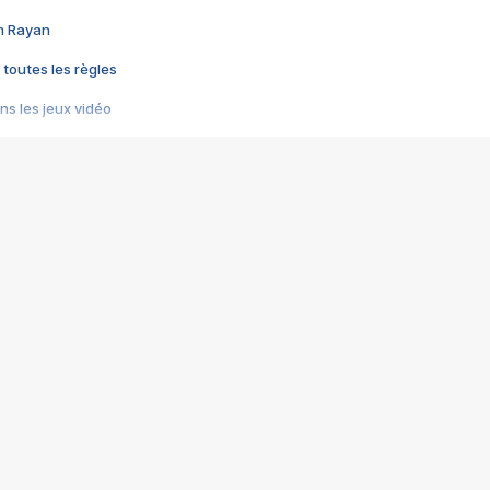
im Rayan
 toutes les règles
s les jeux vidéo
us choquant de Rockstar ? - Le scandale BULLY
e plus moche de Steam
du RÊVE tourne au CAUCHEMAR
pendant 8 heures
it… à tort
umiliés par un jeu vidéo
ire - Final Fantasy 8
ti un empire - Age of Empires
story DOFUS